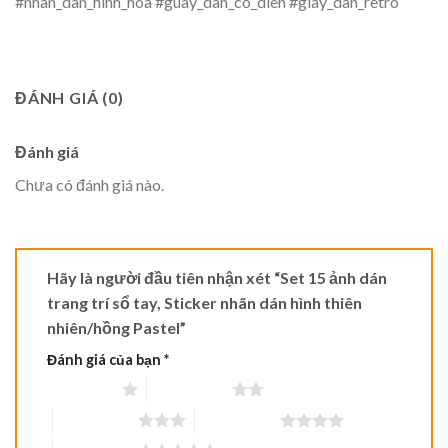
#nhan_dan_hinh_hoa #guay_dan_co_dien #giay_dan_retro
ĐÁNH GIÁ (0)
Đánh giá
Chưa có đánh giá nào.
Hãy là người đầu tiên nhận xét “Set 15 ảnh dán
trang trí sổ tay, Sticker nhãn dán hình thiên
nhiên/hồng Pastel”
Đánh giá của bạn
*
1 trên 5 sao
2 trên 5 sao
3 trên 5 sao
4 trên 5 sao