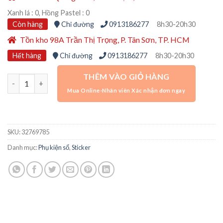
Xanh lá : 0, Hồng Pastel : 0
Còn hàng
Chỉ đường
0913186277
8h30-20h30
Tồn kho 98A Trần Thị Trọng, P. Tân Sơn, TP. HCM
Hết hàng
Chỉ đường
0913186277
8h30-20h30
THÊM VÀO GIỎ HÀNG
Set 15 ảnh dán trang trí sổ tay, Sticker nhãn dán hình thiên nh
SKU:
32769785
Danh mục:
Phụ kiện sổ
,
Sticker