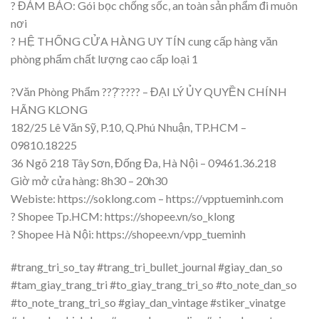
? ĐẢM BẢO: Gói bọc chống sốc, an toàn sản phẩm đi muôn
nơi
? HỆ THỐNG CỬA HÀNG UY TÍN cung cấp hàng văn
phòng phẩm chất lượng cao cấp loại 1
?Văn Phòng Phẩm ???̣̂ ???? – ĐẠI LÝ ỦY QUYỀN CHÍNH
HÃNG KLONG
182/25 Lê Văn Sỹ, P.10, Q.Phú Nhuận, TP.HCM –
09810.18225
36 Ngõ 218 Tây Sơn, Đống Đa, Hà Nội – 09461.36.218
Giờ mở cửa hàng: 8h30 – 20h30
Webiste: https://soklong.com – https://vpptueminh.com
? Shopee Tp.HCM: https://shopee.vn/so_klong
? Shopee Hà Nội: https://shopee.vn/vpp_tueminh
#trang_tri_so_tay #trang_tri_bullet_journal #giay_dan_so
#tam_giay_trang_tri #to_giay_trang_tri_so #to_note_dan_so
#to_note_trang_tri_so #giay_dan_vintage #stiker_vinatge