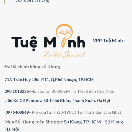
trang
sản
phẩm
VPP Tuệ Minh
–
Đại lý chính hãng sổ Klong
71A Trần Huy Liệu, P.11, Q.Phú Nhuận, TP.HCM
098.1018225
-Mở cửa từ: 8h-20h30 Từ Thứ 2 đến Chủ Nhật
Liền Kề C3 Pandora 53 Triều Khúc, Thanh Xuân, Hà Nội
0976408869
– Mở cửa từ: 7h30-19h30 Từ Thứ 2 đến Chủ Nhật
Mua Sổ Klong trên Shopee:
Sổ Klong TP.HCM
–
Sổ Klong
Hà Nội