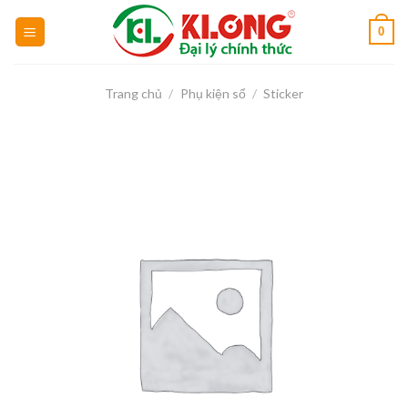
Skip
0
to
content
Trang chủ
/
Phụ kiện sổ
/
Sticker