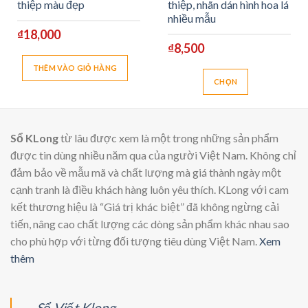
thiệp màu đẹp
thiệp, nhãn dán hình hoa lá
nhiều mẫu
₫
18,000
₫
8,500
THÊM VÀO GIỎ HÀNG
CHỌN
Sản
phẩm
này
Sổ KLong
từ lâu được xem là một trong những sản phẩm
có
được tin dùng nhiều năm qua của người Việt Nam. Không chỉ
nhiều
đảm bảo về mẫu mã và chất lượng mà giá thành ngày một
biến
thể.
cạnh tranh là điều khách hàng luôn yêu thích. KLong với cam
Các
kết thương hiệu là “Giá trị khác biệt” đã không ngừng cải
tùy
tiến, nâng cao chất lượng các dòng sản phẩm khác nhau sao
chọn
cho phù hợp với từng đối tượng tiêu dùng Việt Nam.
Xem
có
thêm
thể
được
chọn
trên
Sổ Viết Klong