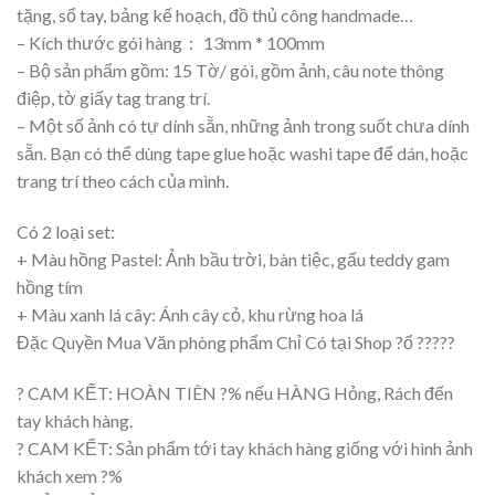
tặng, sổ tay, bảng kế hoạch, đồ thủ công handmade…
– Kích thước gói hàng： 13mm * 100mm
– Bộ sản phẩm gồm: 15 Tờ/ gói, gồm ảnh, câu note thông
điệp, tờ giấy tag trang trí.
– Một số ảnh có tự dính sẵn, những ảnh trong suốt chưa dính
sẵn. Bạn có thể dùng tape glue hoặc washi tape để dán, hoặc
trang trí theo cách của mình.
Có 2 loại set:
+ Màu hồng Pastel: Ảnh bầu trời, bàn tiệc, gấu teddy gam
hồng tím
+ Màu xanh lá cây: Ánh cây cỏ, khu rừng hoa lá
Đặc Quyền Mua Văn phòng phẩm Chỉ Có tại Shop ?ổ ?????
? CAM KẾT: HOÀN TIÊN ?% nếu HÀNG Hỏng, Rách đến
tay khách hàng.
? CAM KẾT: Sản phẩm tới tay khách hàng giống với hình ảnh
khách xem ?%