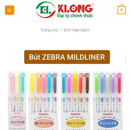
Skip
0
to
content
Trang chủ
/
Bút Hightlight