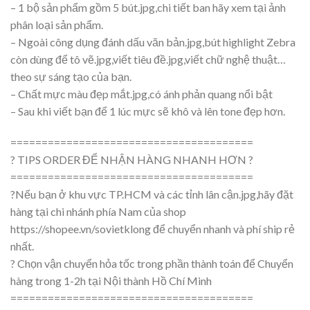
– 1 bộ sản phẩm gồm 5 bút.jpg,chi tiết ban hãy xem tại ảnh
phân loại sản phẩm.
– Ngoài công dụng đánh dấu văn bản.jpg,bút highlight Zebra
còn dùng để tô vẽ.jpg,viết tiêu đề.jpg,viết chữ nghệ thuật…
theo sự sáng tạo của bạn.
– Chất mực màu đẹp mắt.jpg,có ánh phản quang nổi bật
– Sau khi viết bạn để 1 lúc mực sẽ khô và lên tone đẹp hơn.
=======================================
? TIPS ORDER ĐỂ NHẬN HÀNG NHANH HƠN ?
=======================================
?Nếu bạn ở khu vực TP.HCM và các tỉnh lân cận.jpg,hãy đặt
hàng tại chi nhánh phía Nam của shop
https://shopee.vn/sovietklong để chuyển nhanh và phí ship rẻ
nhất.
? Chọn vận chuyển hỏa tốc trong phần thành toán để Chuyển
hàng trong 1-2h tại Nội thành Hồ Chí Minh
=======================================