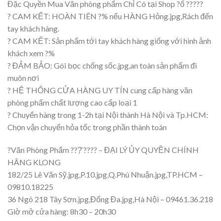
Đặc Quyền Mua Văn phòng phẩm Chỉ Có tại Shop ?ổ ?????
? CAM KẾT: HOÀN TIÊN ?% nếu HÀNG Hỏng.jpg,Rách đến
tay khách hàng.
? CAM KẾT: Sản phẩm tới tay khách hàng giống với hình ảnh
khách xem ?%
? ĐẢM BẢO: Gói bọc chống sốc.jpg,an toàn sản phẩm đi
muôn nơi
? HỆ THỐNG CỬA HÀNG UY TÍN cung cấp hàng văn
phòng phẩm chất lượng cao cấp loại 1
? Chuyển hàng trong 1-2h tại Nội thành Hà Nội và Tp.HCM:
Chọn vận chuyển hỏa tốc trong phần thành toán
?Văn Phòng Phẩm ???̣̂ ???? – ĐẠI LÝ ỦY QUYỀN CHÍNH
HÃNG KLONG
182/25 Lê Văn Sỹ.jpg,P.10.jpg,Q.Phú Nhuận.jpg,TP.HCM –
09810.18225
36 Ngõ 218 Tây Sơn.jpg,Đống Đa.jpg,Hà Nội – 09461.36.218
Giờ mở cửa hàng: 8h30 – 20h30