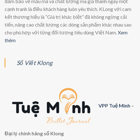
đảm bảo về mẫu mã và chất lượng mà giá thành ngày một
thể.
thể.
Các
Các
cạnh tranh là điều khách hàng luôn yêu thích. KLong với cam
tùy
tùy
kết thương hiệu là “Giá trị khác biệt” đã không ngừng cải
chọn
chọn
tiến, nâng cao chất lượng các dòng sản phẩm khác nhau sao
có
có
cho phù hợp với từng đối tượng tiêu dùng Việt Nam.
Xem
thể
thể
thêm
được
được
chọn
chọn
trên
trên
trang
trang
Sổ Viết Klong
sản
sản
phẩm
phẩm
VPP Tuệ Minh
–
Đại lý chính hãng sổ Klong