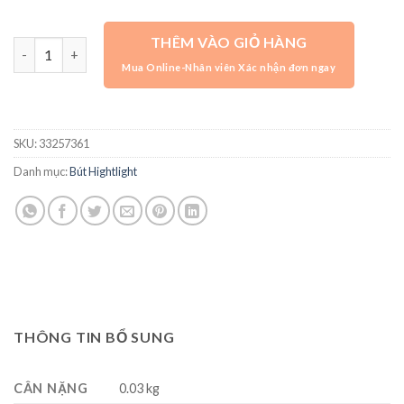
THÊM VÀO GIỎ HÀNG
Bộ 5 bút highlight 2 đầu Zebra Mildliner Nhật Bản chính hãng, b
SKU:
33257361
Danh mục:
Bút Hightlight
THÔNG TIN BỔ SUNG
CÂN NẶNG
0.03 kg