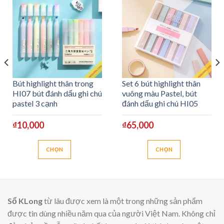
Bút highlight thân trong
Set 6 bút highlight thân
HI07 bút đánh dấu ghi chú
vuông màu Pastel, bút
pastel 3 cạnh
đánh dấu ghi chú HI05
₫
10,000
₫
65,000
CHỌN
CHỌN
Sản
Sản
phẩm
phẩm
này
này
có
có
Sổ KLong
từ lâu được xem là một trong những sản phẩm
nhiều
nhiều
được tin dùng nhiều năm qua của người Việt Nam. Không chỉ
biến
biến