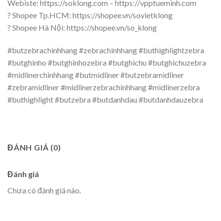
Webiste: https://soklong.com – https://vpptueminh.com
? Shopee Tp.HCM: https://shopee.vn/sovietklong
? Shopee Hà Nội: https://shopee.vn/so_klong
#butzebrachinhhang #zebrachinhhang #buthighlightzebra
#butghinho #butghinhozebra #butghichu #butghichuzebra
#midlinerchinhhang #butmidliner #butzebramidliner
#zebramidliner #midlinerzebrachinhhang #midlinerzebra
#buthighlight #butzebra #butdanhdau #butdanhdauzebra
ĐÁNH GIÁ (0)
Đánh giá
Chưa có đánh giá nào.