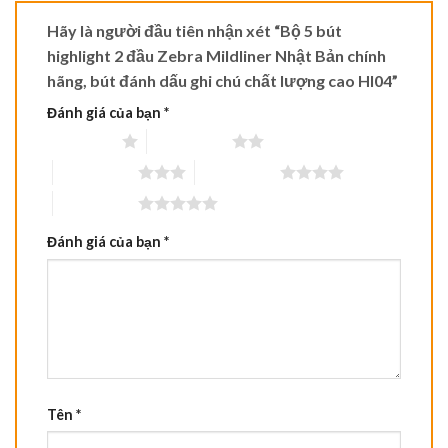
Hãy là người đầu tiên nhận xét “Bộ 5 bút
highlight 2 đầu Zebra Mildliner Nhật Bản chính
hãng, bút đánh dấu ghi chú chất lượng cao HI04”
Đánh giá của bạn
*
1 trên 5 sao
2 trên 5 sao
3 trên 5 sao
4 trên 5 sao
5 trên 5 sao
Đánh giá của bạn
*
Tên
*