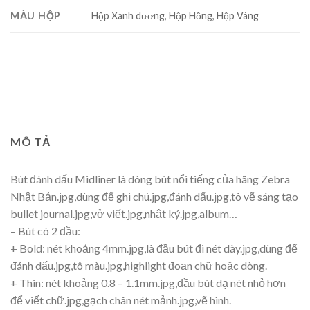
MÀU HỘP
Hộp Xanh dương, Hộp Hồng, Hộp Vàng
MÔ TẢ
Bút đánh dấu Midliner là dòng bút nổi tiếng của hãng Zebra
Nhật Bản.jpg,dùng để ghi chú.jpg,đánh dấu.jpg,tô vẽ sáng tạo
bullet journal.jpg,vở viết.jpg,nhật ký.jpg,album…
– Bút có 2 đầu:
+ Bold: nét khoảng 4mm.jpg,là đầu bút đi nét dày.jpg,dùng để
đánh dấu.jpg,tô màu.jpg,highlight đoạn chữ hoặc dòng.
+ Thin: nét khoảng 0.8 – 1.1mm.jpg,đầu bút dạ nét nhỏ hơn
để viết chữ.jpg,gạch chân nét mảnh.jpg,vẽ hình.