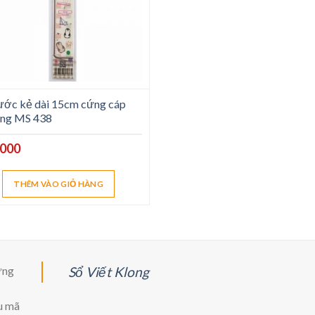
ớc kẻ dài 15cm cứng cáp
ong MS 438
,000
THÊM VÀO GIỎ HÀNG
ững
Sổ Viết Klong
u mã