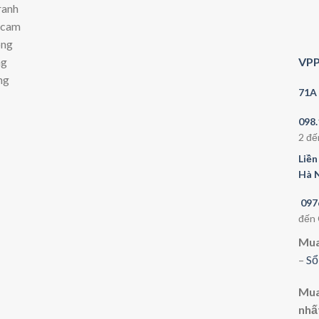
ranh
i cam
ông
VPP
ng
ng
71A 
098
2 đế
Liền
Hà 
097
đến
Mua
–
Sổ
Mua 
nhấ