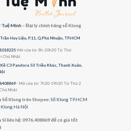
 Tuệ Minh
– Đại lý chính hãng sổ Klong
Trần Huy Liệu, P.11, Q.Phú Nhuận, TP.HCM
.1018225
-Mở cửa từ: 8h-20h30 Từ Thứ
n Chủ Nhật
 Kề C3 Pandora 53 Triều Khúc, Thanh Xuân,
Nội
6408869
– Mở cửa từ: 7h30-19h30 Từ Thứ 2
 Chủ Nhật
 Sổ Klong trên Shopee:
Sổ Klong TP.HCM
 Klong Hà Nội
Sỉ liên hệ: 0976.408869 để có giá tốt
t