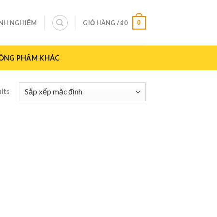
0
INH NGHIỆM
GIỎ HÀNG /
₫
0
ÒNG PHẨM KHÁC
lts