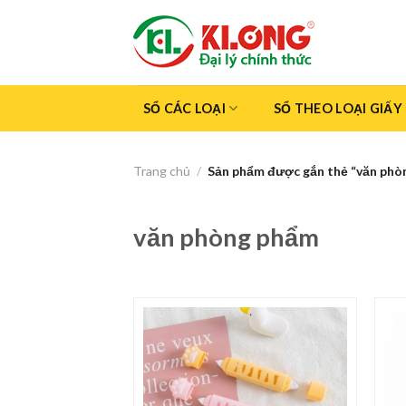
Skip
to
content
SỔ CÁC LOẠI
SỔ THEO LOẠI GIẤY
Trang chủ
/
Sản phẩm được gắn thẻ “văn phò
văn phòng phẩm