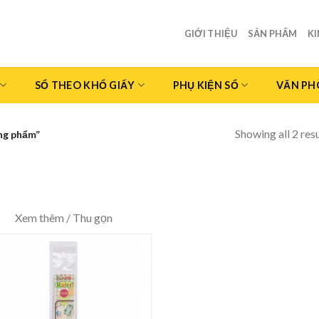
GIỚI THIỆU
SẢN PHẨM
K
SỔ THEO KHỔ GIẤY
PHỤ KIỆN SỔ
VĂN PH
Showing all 2 resu
ng phẩm”
Xem thêm / Thu gọn